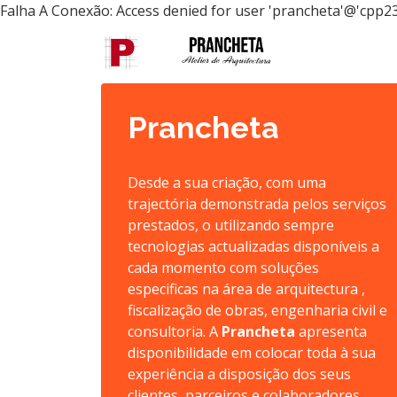
Falha A Conexão: Access denied for user 'prancheta'@'cpp23
Prancheta
Desde a sua criação, com uma
trajectória demonstrada pelos serviços
prestados, o utilizando sempre
tecnologias actualizadas disponíveis a
cada momento com soluções
especificas na área de arquitectura ,
fiscalização de obras, engenharia civil e
consultoria. A
Prancheta
apresenta
disponibilidade em colocar toda à sua
experiência a disposição dos seus
clientes, parceiros e colaboradores,