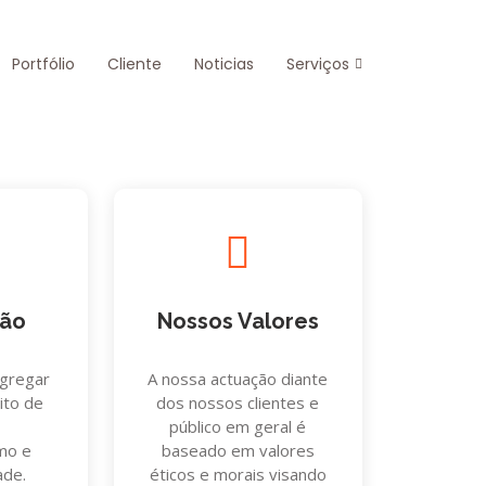
Portfólio
Cliente
Noticias
Serviços
são
Nossos Valores
agregar
A nossa actuação diante
ito de
dos nossos clientes e
público em geral é
smo e
baseado em valores
ade.
éticos e morais visando